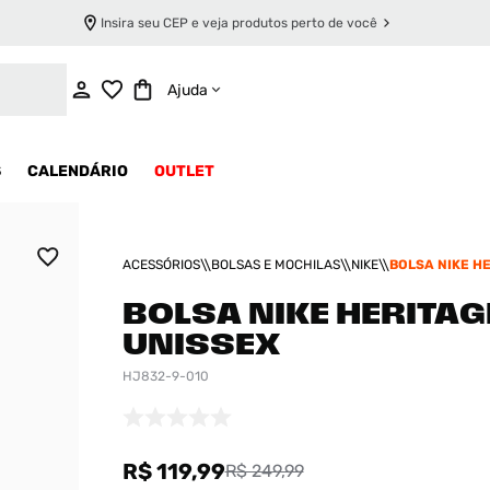
Insira seu CEP e veja produtos perto de você
ADICIONAR AO CARRINHO
Ajuda
S
CALENDÁRIO
OUTLET
ACESSÓRIOS
BOLSAS E MOCHILAS
NIKE
BOLSA NIKE H
UNISSEX
BOLSA NIKE HERITAG
UNISSEX
HJ832-9-010
R$ 119,99
R$ 249,99