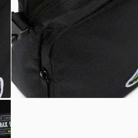
Bem-Vindo à artwalk
Para ter uma melhor experiência de compra, insira seu CEP
e veja a seleção de produtos disponíveis para sua região