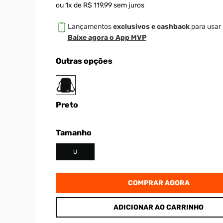
ou
1
x de
R$
119
,
99
sem juros
Lançamentos
exclusivos e cashback
para usar 
Baixe agora o App MVP
Outras opções
Preto
Tamanho
U
COMPRAR AGORA
ADICIONAR AO CARRINHO