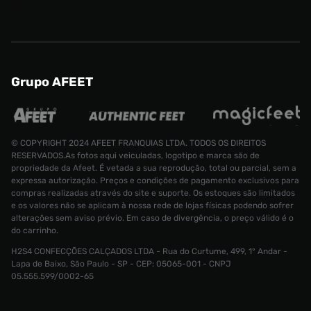
Grupo AFEET
© COPYRIGHT 2024 AFEET FRANQUIAS LTDA. TODOS OS DIREITOS
RESERVADOS.As fotos aqui veiculadas, logotipo e marca são de
propriedade da Afeet. É vetada a sua reprodução, total ou parcial, sem a
expressa autorização. Preços e condições de pagamento exclusivos para
compras realizadas através do site e suporte. Os estoques são limitados
e os valores não se aplicam à nossa rede de lojas físicas podendo sofrer
alterações sem aviso prévio. Em caso de divergência, o preço válido é o
do carrinho.
H2S4 CONFECÇÕES CALÇADOS LTDA - Rua do Curtume, 499, 1° Andar -
Lapa de Baixo, São Paulo - SP - CEP: 05065-001 - CNPJ
Tênis Nike Dunk Low GS Infantil
R$ 699,99
05.555.599/0002-65
R$ 559,99
Tamanho:
34