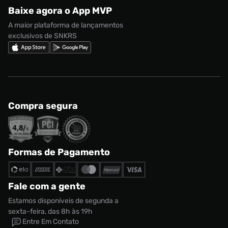
Regulamento CRM/ CASHBACK
adidas Gazelle
Baixe agora o App MVP
Regulamento Cupom
Nike Shox
A maior plataforma de lançamentos
exclusivos de SNKRS
Compra segura
Formas de Pagamento
Fale com a gente
Estamos disponíveis de segunda a
sexta-feira, das 8h às 19h
Entre Em Contato