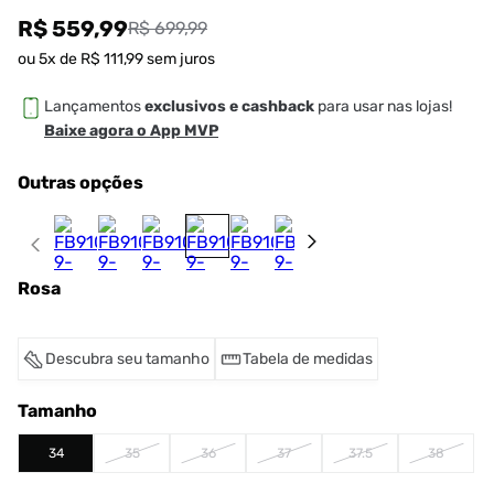
R$ 559,99
R$ 699,99
ou
5
x de
R$
111
,
99
sem juros
Lançamentos
exclusivos e cashback
para usar nas lojas!
Baixe agora o App MVP
Outras opções
Rosa
Descubra seu tamanho
Tabela de medidas
Tamanho
34
35
36
37
37.5
38