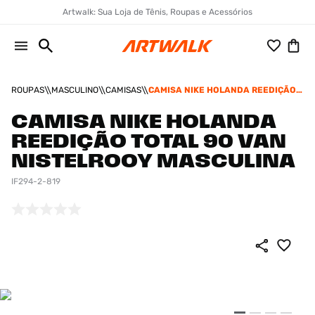
Artwalk: Sua Loja de Tênis, Roupas e Acessórios
ROUPAS
MASCULINO
CAMISAS
CAMISA NIKE HOLANDA REEDIÇÃO
TOTAL 90 VAN NISTELROOY
MASCULINA
CAMISA NIKE HOLANDA
REEDIÇÃO TOTAL 90 VAN
NISTELROOY MASCULINA
IF294-2-819