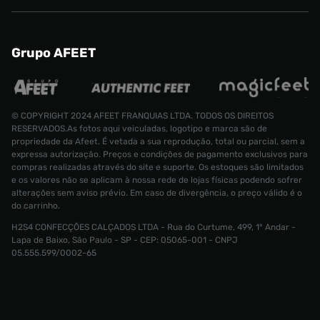
Grupo AFEET
© COPYRIGHT 2024 AFEET FRANQUIAS LTDA. TODOS OS DIREITOS
RESERVADOS.As fotos aqui veiculadas, logotipo e marca são de
propriedade da Afeet. É vetada a sua reprodução, total ou parcial, sem a
expressa autorização. Preços e condições de pagamento exclusivos para
compras realizadas através do site e suporte. Os estoques são limitados
e os valores não se aplicam à nossa rede de lojas físicas podendo sofrer
alterações sem aviso prévio. Em caso de divergência, o preço válido é o
do carrinho.
H2S4 CONFECÇÕES CALÇADOS LTDA - Rua do Curtume, 499, 1° Andar -
Camisa Nik
Lapa de Baixo, São Paulo - SP - CEP: 05065-001 - CNPJ
Tamanho:
R$ 899,99
05.555.599/0002-65
R$ 499,99
G
CONTINUAR COMPRANDO
INDISPONÍVEL