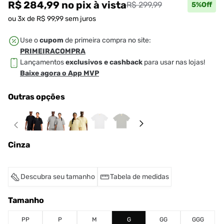
R$ 284,99
no pix
à vista
R$ 299,99
5
%Off
ou
3
x de
R$
99
,
99
sem juros
Use o
cupom
de primeira compra no site:
PRIMEIRACOMPRA
Lançamentos
exclusivos e cashback
para usar nas lojas!
Baixe agora o App MVP
Outras opções
Cinza
Descubra seu tamanho
Tabela de medidas
Tamanho
PP
P
M
G
GG
GGG