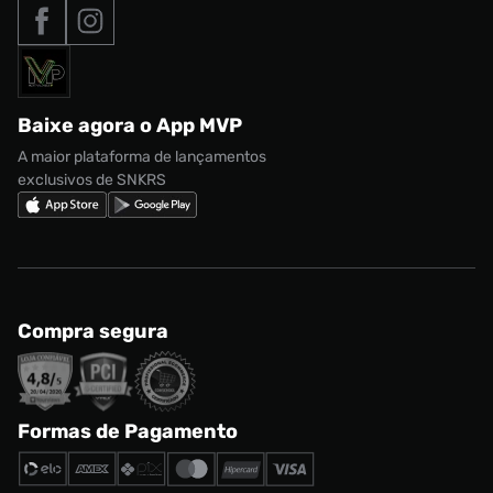
Tipos de entrega
Nossas lojas
Nike Air Max
Roupas
Formas de Pagamento
Termos de uso
adidas Adi2000
Acessórios
Solicite seus dados
Política de privacidade
adidas Campus
Marcas
Regulamento CRM/ CASHBACK
adidas Gazelle
Baixe agora o App MVP
Regulamento Cupom
Nike Shox
A maior plataforma de lançamentos
exclusivos de SNKRS
Compra segura
Formas de Pagamento