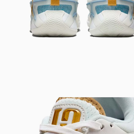
Bem-Vindo à artwalk
Para ter uma melhor experiência de compra, insira seu CEP
e veja a seleção de produtos disponíveis para sua região