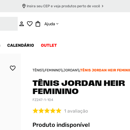
Insira seu CEP e veja produtos perto de você
INDISPONÍVEL
Ajuda
S
CALENDÁRIO
OUTLET
TÊNIS
FEMININO
JORDAN
TÊNIS JORDAN HEIR FEMIN
TÊNIS JORDAN HEIR
FEMININO
FZ247-1-104
1
avaliação
Produto indisponível