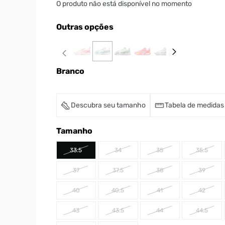
O produto não está disponível no momento
Outras opções
Branco
Descubra seu tamanho
Tabela de medidas
Tamanho
33.5
34
35
35.5
37
37.5
38
39
40
40.5
41
42
43
43.5
44
44.5