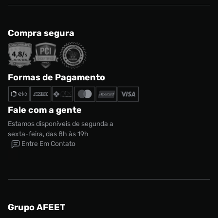
Compra segura
Formas de Pagamento
Fale com a gente
Estamos disponíveis de segunda a
sexta-feira, das 8h às 19h
Entre Em Contato
Tênis Puma LaFrancé 3X Black Unissex
Tamanho:
R$ 899,99
37
CONTINUAR COMPRANDO
ADICIONAR AO CARRINHO
Grupo AFEET