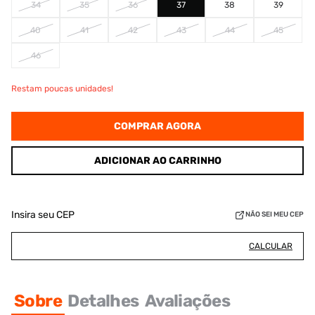
34
35
36
37
38
39
40
41
42
43
44
45
46
Restam poucas unidades!
COMPRAR AGORA
ADICIONAR AO CARRINHO
Insira seu CEP
NÃO SEI MEU CEP
CALCULAR
Sobre
Detalhes
Avaliações