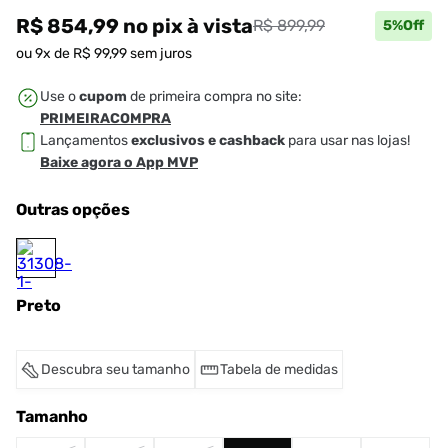
R$ 854,99
no pix
à vista
R$ 899,99
5
%Off
ou
9
x de
R$
99
,
99
sem juros
Use o
cupom
de primeira compra no site:
PRIMEIRACOMPRA
Lançamentos
exclusivos e cashback
para usar nas lojas!
Baixe agora o App MVP
Outras opções
Preto
Descubra seu tamanho
Tabela de medidas
Tamanho