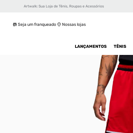
Artwalk: Sua Loja de Tênis, Roupas e Acessórios
Shorts Jordan Dri-Fit Sport Masculino
R$ 299,99
Seja um franqueado
Nossas lojas
LANÇAMENTOS
TÊNIS