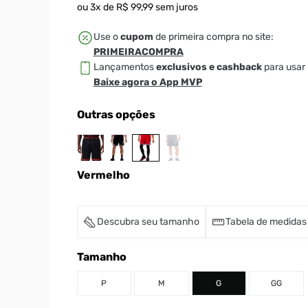
ou
3
x de
R$
99
,
99
sem juros
Use o
cupom
de primeira compra no site:
PRIMEIRACOMPRA
Lançamentos
exclusivos e cashback
para usar 
Baixe agora o App MVP
Outras opções
Vermelho
Descubra seu tamanho
Tabela de medidas
Tamanho
P
M
G
GG