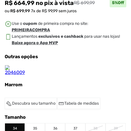
R$ 664,99
no pix
à vista
R$ 699,99
5
%Off
ou
R$
699
,
99
7
x de
R$
99
,
99
sem juros
Use o
cupom
de primeira compra no site:
PRIMEIRACOMPRA
Lançamentos
exclusivos e cashback
para usar nas lojas!
Baixe agora o App MVP
Outras opções
Marrom
Descubra seu tamanho
Tabela de medidas
Tamanho
34
35
36
37
38
39