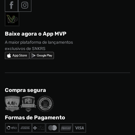
Tipos de entrega
Nossas lojas
Nike Air Max
Roupas
Formas de Pagamento
Termos de uso
adidas Adi2000
Acessórios
Solicite seus dados
Política de privacidade
adidas Campus
Marcas
Regulamento CRM/ CASHBACK
adidas Gazelle
Baixe agora o App MVP
Regulamento Cupom
Nike Shox
A maior plataforma de lançamentos
exclusivos de SNKRS
Compra segura
Formas de Pagamento