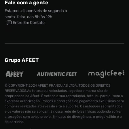
Fale com a gente
Estamos disponíveis de segunda a
sexta-feira, das 8h às 19h
Entre Em Contato
Grupo AFEET
© COPYRIGHT 2024 AFEET FRANQUIAS LTDA. TODOS OS DIREITOS
Tênis adidas Campus 00S Feminino
RESERVADOS.As fotos aqui veiculadas, logotipo e marca são de
propriedade da Afeet. É vetada a sua reprodução, total ou parcial, sem a
Tamanho:
expressa autorização. Preços e condições de pagamento exclusivos para
R$ 699,99
34
compras realizadas através do site e suporte. Os estoques são limitados
e os valores não se aplicam à nossa rede de lojas físicas podendo sofrer
alterações sem aviso prévio. Em caso de divergência, o preço válido é o
CONTINUAR COMPRANDO
ADICIONAR AO CARRINHO
do carrinho.