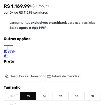
R$ 1.169,99
R$ 1.799,99
ou
10
x de
R$
116
,
99
sem juros
Lançamentos
exclusivos e cashback
para usar nas lojas!
Baixe agora o App MVP
Outras opções
Preto
Descubra seu tamanho
Tabela de medidas
Tamanho
34
35
36
37
38
39
40