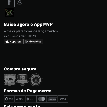
Formas de Pagamento
Termos de uso
adidas Adi2000
Acessórios
Solicite seus dados
Política de privacidade
adidas Campus
Marcas
Regulamento CRM/ CASHBACK
adidas Gazelle
Baixe agora o App MVP
Regulamento Cupom
Nike Shox
A maior plataforma de lançamentos
exclusivos de SNKRS
Compra segura
Formas de Pagamento
Fale com a gente