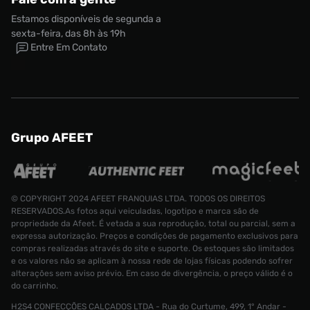
Estamos disponíveis de segunda a
sexta-feira, das 8h às 19h
Entre Em Contato
Grupo AFEET
© COPYRIGHT 2024 AFEET FRANQUIAS LTDA. TODOS OS DIREITOS
RESERVADOS.As fotos aqui veiculadas, logotipo e marca são de
Tênis Air Jordan 6 Retro Feminino
propriedade da Afeet. É vetada a sua reprodução, total ou parcial, sem a
expressa autorização. Preços e condições de pagamento exclusivos para
Tamanho:
R$ 1799,99
compras realizadas através do site e suporte. Os estoques são limitados
R$ 1169,99
35
e os valores não se aplicam à nossa rede de lojas físicas podendo sofrer
alterações sem aviso prévio. Em caso de divergência, o preço válido é o
CONTINUAR COMPRANDO
ADICIONAR AO CARRINHO
do carrinho.
H2S4 CONFECÇÕES CALÇADOS LTDA - Rua do Curtume, 499, 1° Andar -