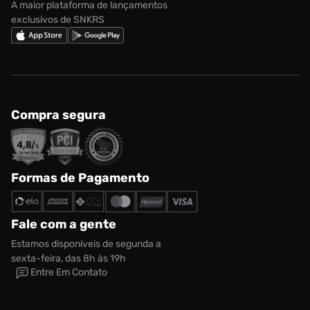
A maior plataforma de lançamentos
exclusivos de SNKRS
Compra segura
Formas de Pagamento
Tênis Vans Ua Ultrarange 2.0 SE Feminino
Fale com a gente
Tamanho:
Estamos disponíveis de segunda a
R$ 749,99
34
sexta-feira, das 8h às 19h
Entre Em Contato
CONTINUAR COMPRANDO
ADICIONAR AO CARRINHO