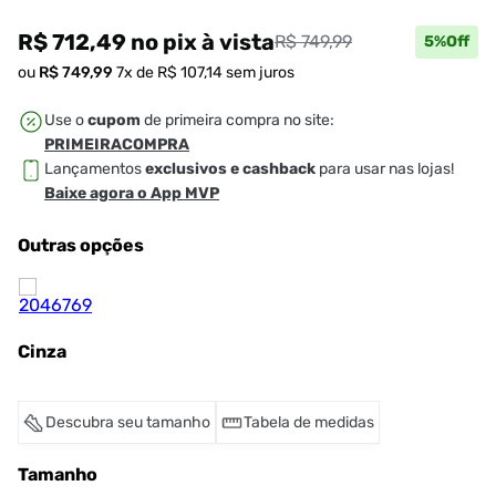
R$ 712,49
no pix
à vista
R$ 749,99
5
%Off
ou
R$
749
,
99
7
x de
R$
107
,
14
sem juros
Use o
cupom
de primeira compra no site:
PRIMEIRACOMPRA
Lançamentos
exclusivos e cashback
para usar nas lojas!
Baixe agora o App MVP
Outras opções
Cinza
Descubra seu tamanho
Tabela de medidas
Tamanho