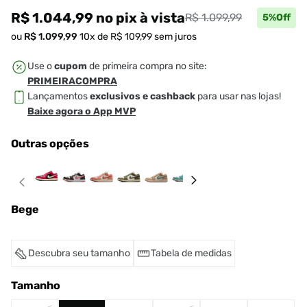
R$ 1.044,99
no pix
à vista
R$ 1.099,99
5
%Off
ou
R$
1
.
099
,
99
10
x de
R$
109
,
99
sem juros
Use o
cupom
de primeira compra no site:
PRIMEIRACOMPRA
Lançamentos
exclusivos e cashback
para usar nas lojas!
Baixe agora o App MVP
Outras opções
Bege
Descubra seu tamanho
Tabela de medidas
Tamanho