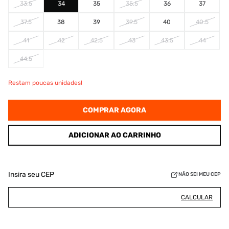
33.5
34
35
35.5
36
37
37.5
38
39
39.5
40
40.5
41
42
42.5
43
43.5
44
44.5
Restam poucas unidades!
COMPRAR AGORA
ADICIONAR AO CARRINHO
Insira seu CEP
NÃO SEI MEU CEP
CALCULAR