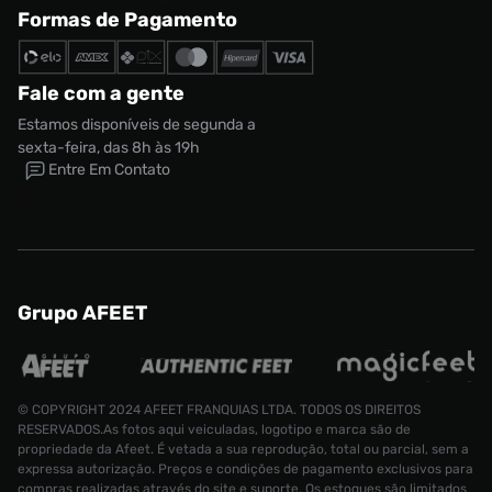
Formas de Pagamento
Fale com a gente
Estamos disponíveis de segunda a
sexta-feira, das 8h às 19h
Entre Em Contato
Grupo AFEET
Tênis Air Jordan 1 Low Feminino
Tamanho:
R$ 1099,99
34
© COPYRIGHT 2024 AFEET FRANQUIAS LTDA. TODOS OS DIREITOS
RESERVADOS.As fotos aqui veiculadas, logotipo e marca são de
CONTINUAR COMPRANDO
propriedade da Afeet. É vetada a sua reprodução, total ou parcial, sem a
ADICIONAR AO CARRINHO
expressa autorização. Preços e condições de pagamento exclusivos para
compras realizadas através do site e suporte. Os estoques são limitados