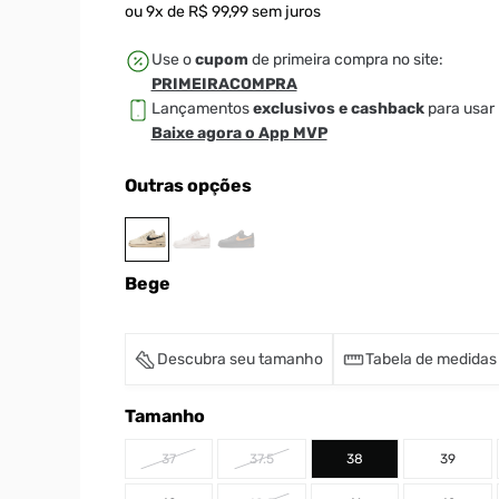
ou
9
x de
R$
99
,
99
sem juros
Use o
cupom
de primeira compra no site:
PRIMEIRACOMPRA
Lançamentos
exclusivos e cashback
para usar 
Baixe agora o App MVP
Outras opções
Bege
Descubra seu tamanho
Tabela de medidas
Tamanho
37
37.5
38
39