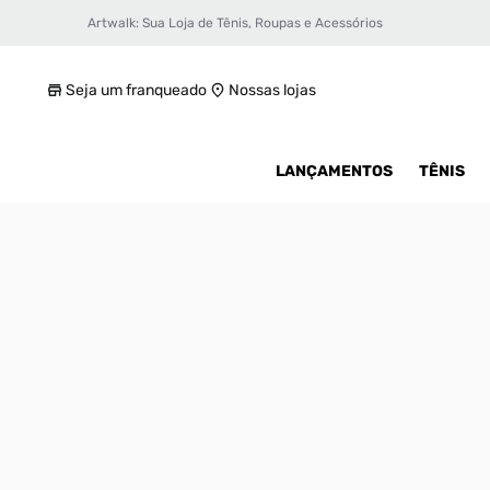
Artwalk: Sua Loja de Tênis, Roupas e Acessórios
Tênis Nike Air Force 1 ´07 LV8 Masculino
R$ 899,99
Seja um franqueado
Nossas lojas
LANÇAMENTOS
TÊNIS