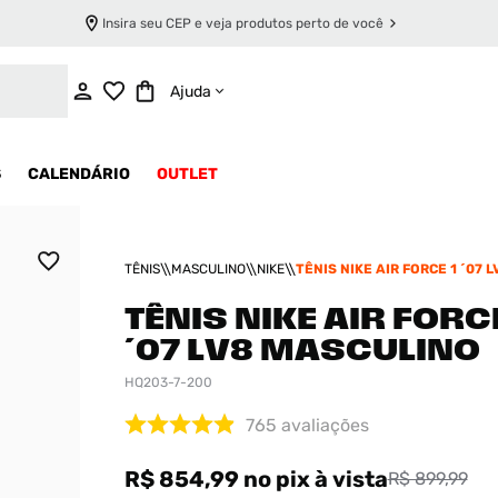
Insira seu CEP e veja produtos perto de você
ADICIONAR AO CARRINHO
Ajuda
S
CALENDÁRIO
OUTLET
TÊNIS
MASCULINO
NIKE
TÊNIS NIKE AIR FORCE 1 ´07 L
MASCULINO
TÊNIS NIKE AIR FORCE
´07 LV8 MASCULINO
HQ203-7-200
765
avaliações
R$ 854,99
no pix
à vista
R$ 899,99