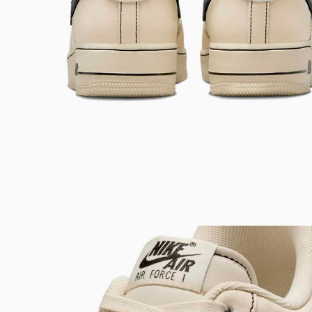
Bem-Vindo à artwalk
Para ter uma melhor experiência de compra, insira seu CEP
e veja a seleção de produtos disponíveis para sua região