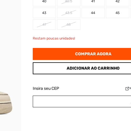
40
40.5
41
42
43
43.5
44
45
47
48
Restam poucas unidades!
COMPRAR AGORA
ADICIONAR AO CARRINHO
Insira seu CEP