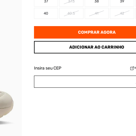
37
37.5
38
39
40
40.5
41
42
COMPRAR AGORA
ADICIONAR AO CARRINHO
Insira seu CEP