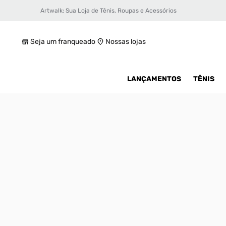
Artwalk: Sua Loja de Tênis, Roupas e Acessórios
Tênis Nike Air Max 95 Feminino
R$ 1399,99
Seja um franqueado
Nossas lojas
LANÇAMENTOS
TÊNIS