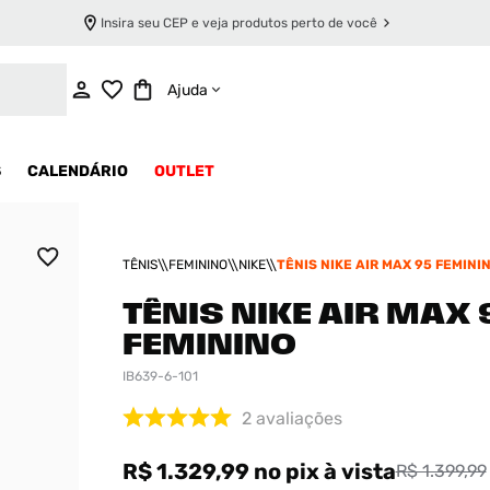
Insira seu CEP e veja produtos perto de você
ADICIONAR AO CARRINHO
Ajuda
S
CALENDÁRIO
OUTLET
TÊNIS
FEMININO
NIKE
TÊNIS NIKE AIR MAX 95 FEMINI
TÊNIS NIKE AIR MAX 
FEMININO
IB639-6-101
2
avaliações
R$ 1.329,99
no pix
à vista
R$ 1.399,99