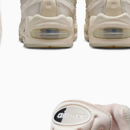
Bem-Vindo à artwalk
Para ter uma melhor experiência de compra, insira seu CEP
e veja a seleção de produtos disponíveis para sua região