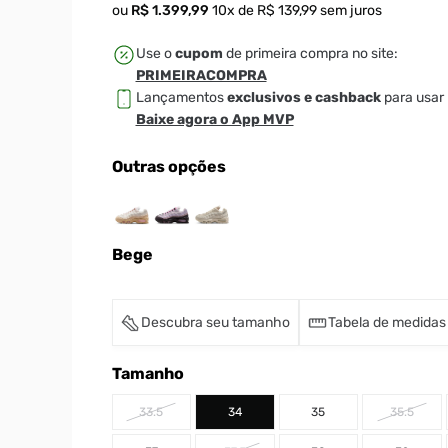
ou
R$
1
.
399
,
99
10
x de
R$
139
,
99
sem juros
Use o
cupom
de primeira compra no site:
PRIMEIRACOMPRA
Lançamentos
exclusivos e cashback
para usar 
Baixe agora o App MVP
Outras opções
Bege
Descubra seu tamanho
Tabela de medidas
Tamanho
33.5
34
35
35.5