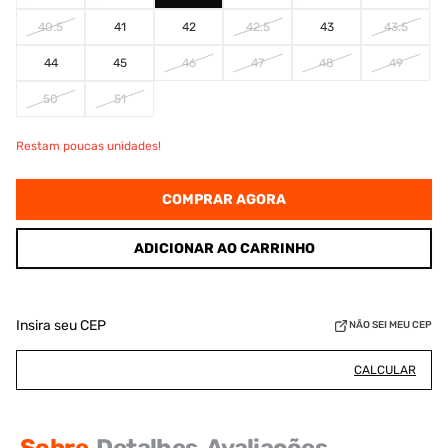
40.5
41
42
42.5
43
43.5
44
45
46
47
48
49
50
51
Restam poucas unidades!
COMPRAR AGORA
ADICIONAR AO CARRINHO
Insira seu CEP
NÃO SEI MEU CEP
CALCULAR