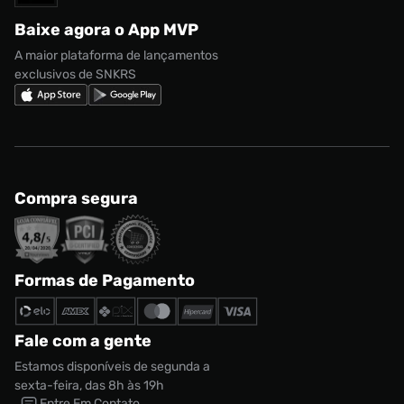
Regulamento CRM/ CASHBACK
adidas Gazelle
Baixe agora o App MVP
Regulamento Cupom
Nike Shox
A maior plataforma de lançamentos
exclusivos de SNKRS
Compra segura
Formas de Pagamento
Fale com a gente
Estamos disponíveis de segunda a
sexta-feira, das 8h às 19h
Entre Em Contato