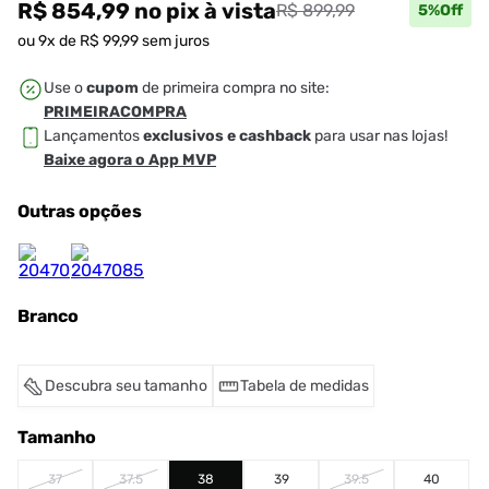
R$ 854,99
no pix
à vista
R$ 899,99
5
%Off
ou
9
x de
R$
99
,
99
sem juros
Use o
cupom
de primeira compra no site:
PRIMEIRACOMPRA
Lançamentos
exclusivos e cashback
para usar nas lojas!
Baixe agora o App MVP
Outras opções
Branco
Descubra seu tamanho
Tabela de medidas
Tamanho
37
37.5
38
39
39.5
40