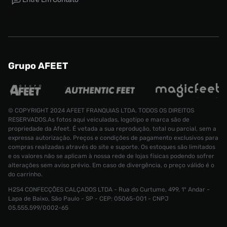
Grupo AFEET
© COPYRIGHT 2024 AFEET FRANQUIAS LTDA. TODOS OS DIREITOS
RESERVADOS.As fotos aqui veiculadas, logotipo e marca são de
propriedade da Afeet. É vetada a sua reprodução, total ou parcial, sem a
expressa autorização. Preços e condições de pagamento exclusivos para
compras realizadas através do site e suporte. Os estoques são limitados
e os valores não se aplicam à nossa rede de lojas físicas podendo sofrer
Tênis Nike Air Force 1 ´07 LV8 Masculino
alterações sem aviso prévio. Em caso de divergência, o preço válido é o
Tamanho:
do carrinho.
R$ 899,99
38
H2S4 CONFECÇÕES CALÇADOS LTDA - Rua do Curtume, 499, 1° Andar -
Lapa de Baixo, São Paulo - SP - CEP: 05065-001 - CNPJ
CONTINUAR COMPRANDO
05.555.599/0002-65
ADICIONAR AO CARRINHO