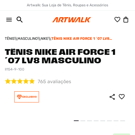
Artwalk: Sua Loja de Tênis, Roupas e Acessórios
TÊNIS
MASCULINO
NIKE
TÊNIS NIKE AIR FORCE 1 ´07 LV8
MASCULINO
TÊNIS NIKE AIR FORCE 1
´07 LV8 MASCULINO
II154-9-100
765
avaliações
EXCLUSIVO