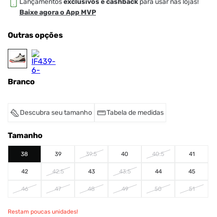
Lançamentos
exclusivos e cashback
para usar nas lojas!
Baixe agora o App MVP
Outras opções
Branco
Descubra seu tamanho
Tabela de medidas
Tamanho
38
39
39.5
40
40.5
41
42
42.5
43
43.5
44
45
46
47
48
49
50
51
Restam poucas unidades!