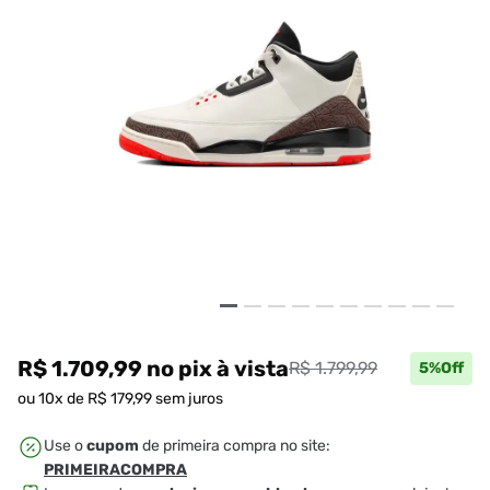
R$ 1.709,99
no pix
à vista
R$ 1.799,99
5
%Off
ou
10
x de
R$
179
,
99
sem juros
Use o
cupom
de primeira compra no site:
PRIMEIRACOMPRA