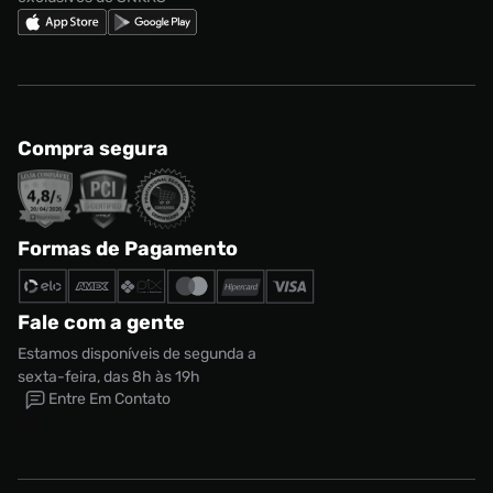
Compra segura
Formas de Pagamento
Fale com a gente
Estamos disponíveis de segunda a
Tênis Air Jordan 3 Retro OG Masculino
sexta-feira, das 8h às 19h
R$ 1799,99
Entre Em Contato
Tamanho:
38
CONTINUAR COMPRANDO
ADICIONAR AO CARRINHO