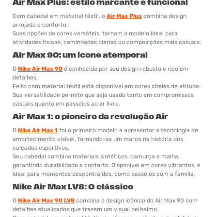
Air Max Plus: estilo marcante e funcional
Com cabedal em material têxtil, o
Air Max Plus
combina design
arrojado e conforto.
Suas opções de cores versáteis, tornam o modelo ideal para
atividades físicas, caminhadas diárias ou composições mais casuais.
Air Max 90: um ícone atemporal
O
Nike Air Max 90
é conhecido por seu design robusto e rico em
detalhes.
Feito com material têxtil está disponível em cores cheias de atitude.
Sua versatilidade permite que seja usado tanto em compromissos
casuais quanto em passeios ao ar livre.
Air Max 1: o pioneiro da revolução Air
O
Nike Air Max 1
foi o primeiro modelo a apresentar a tecnologia de
amortecimento visível, tornando-se um marco na história dos
calçados esportivos.
Seu cabedal combina materiais sintéticos, camurça e malha,
garantindo durabilidade e conforto. Disponível em cores vibrantes, é
ideal para momentos descontraídos, como passeios com a família.
Nike Air Max LV8: O clássico
O
Nike Air Max 90 LV8
combina o design icônico do Air Max 90 com
detalhes atualizados que trazem um visual belíssimo.