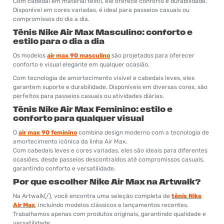
Com cabedal em material têxtil, ele oferece conforto e durabilidade.
Disponível em cores variadas, é ideal para passeios casuais ou
compromissos do dia a dia.
Tênis Nike Air Max Masculino: conforto e
estilo para o dia a dia
Os modelos
air max 90 masculino
são projetados para oferecer
conforto e visual elegante em qualquer ocasião.
Com tecnologia de amortecimento visível e cabedais leves, eles
garantem suporte e durabilidade. Disponíveis em diversas cores, são
perfeitos para passeios casuais ou atividades diárias.
Tênis Nike Air Max Feminino: estilo e
conforto para qualquer visual
O
air max 90 feminino
combina design moderno com a tecnologia de
amortecimento icônica da linha Air Max.
Com cabedais leves e cores variadas, eles são ideais para diferentes
ocasiões, desde passeios descontraídos até compromissos casuais,
garantindo conforto e versatilidade.
Por que escolher Nike Air Max na Artwalk?
Na Artwalk(/), você encontra uma seleção completa de
tênis Nike
Air Max
, incluindo modelos clássicos e lançamentos recentes.
Trabalhamos apenas com produtos originais, garantindo qualidade e
versatilidade.