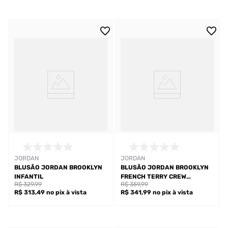
JORDAN
JORDAN
BLUSÃO JORDAN BROOKLYN
BLUSÃO JORDAN BROOKLYN
INFANTIL
FRENCH TERRY CREW
R$ 329,99
R$ 359,99
INFANTIL
R$ 313,49
no pix
à vista
R$ 341,99
no pix
à vista