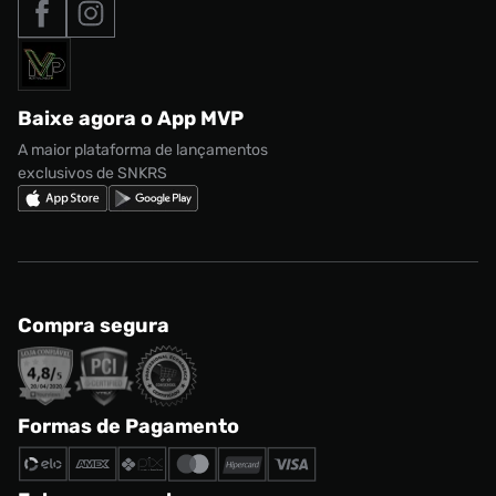
Nossas lojas
Nike Air Max
Roupas
Formas de Pagamento
Termos de uso
adidas Adi2000
Acessórios
Solicite seus dados
Política de privacidade
adidas Campus
Marcas
Regulamento CRM/ CASHBACK
adidas Gazelle
Baixe agora o App MVP
Regulamento Cupom
Nike Shox
A maior plataforma de lançamentos
exclusivos de SNKRS
Compra segura
Formas de Pagamento