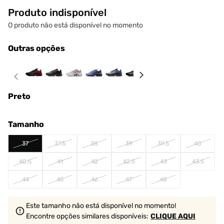
Produto indisponível
O produto não está disponível no momento
Outras opções
Preto
Tamanho
37
37.5
38
39
39.5
40
40.5
41
42
42.5
43
43.5
44
45
46
47
48
Este tamanho não está disponível no momento!
Encontre opções similares
disponíveis
:
CLIQUE AQUI