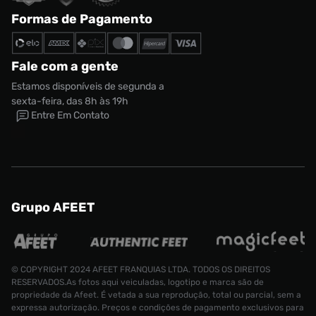
Formas de Pagamento
Fale com a gente
Estamos disponíveis de segunda a
sexta-feira, das 8h às 19h
Entre Em Contato
Grupo AFEET
© COPYRIGHT 2024 AFEET FRANQUIAS LTDA. TODOS OS DIREITOS
RESERVADOS.As fotos aqui veiculadas, logotipo e marca são de
propriedade da Afeet. É vetada a sua reprodução, total ou parcial, sem a
expressa autorização. Preços e condições de pagamento exclusivos para