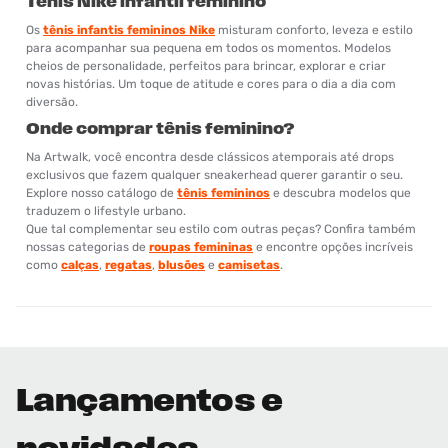
Tênis Nike infantil feminino
Os
tênis infantis femininos Nike
misturam conforto, leveza e estilo
para acompanhar sua pequena em todos os momentos. Modelos
cheios de personalidade, perfeitos para brincar, explorar e criar
novas histórias. Um toque de atitude e cores para o dia a dia com
diversão.
Onde comprar tênis feminino?
Na Artwalk, você encontra desde clássicos atemporais até drops
exclusivos que fazem qualquer sneakerhead querer garantir o seu.
Explore nosso catálogo de
tênis femininos
e descubra modelos que
traduzem o lifestyle urbano.
Que tal complementar seu estilo com outras peças? Confira também
nossas categorias de
roupas femininas
e encontre opções incríveis
como
calças
,
regatas
,
blusões
e
camisetas
.
Lançamentos e