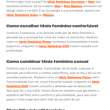
Prefere algo mais casual? Os
tênis femininos Converse
e
Vans
são
escolhas certeiras. Já os modelos
Veja
e
New Balance
oferecem um
design clean e versátil. E se tecnologia é sua prioridade, aposte nos
tênis femininos Asics
ou
Mizuno
.
Como escolher tênis feminino confortável
Conforto é essencial, e na Artwalk cada par de tênis feminino é
pensado para acompanhar você em todos os momentos. Modelos
como os
tênis femininos Puma
combinam funcionalidade e estilo
esportivo, enquanto os
tênis femininos OUS
trazem ousadia com
praticidade.
Como combinar tênis feminino casual
Conforto não é só detalhe, é prioridade. Na Artwalk, cada par é
pensado para oferecer a melhor experiência, seja no dia a dia ou em
ocasiões especiais. Modelos como os
tênis femininos Puma
unem
funcionalidade com um visual funcional ousado, enquanto os
tênis
femininos OUS
trazem conceito e detalhes que se destacam.
Seja qual for o seu estilo, temos diversos sneakers que garantem o
equilíbrio perfeito entre conforto e personalidade, para que você
possa ir mais longe sem abrir mão do seu jeito de ser.