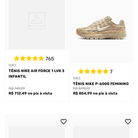
765
NIKE
7
TÊNIS NIKE AIR FORCE 1 LV8 3
INFANTIL
NIKE
TÊNIS NIKE P-6000 FEMININO
R$ 749,99
R$ 899,99
R$ 712,49
no pix
à vista
R$ 854,99
no pix
à vista