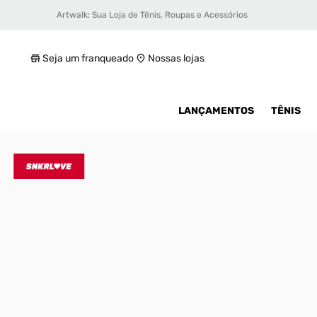
Artwalk: Sua Loja de Tênis, Roupas e Acessórios
Tênis Nike Air Max Plus Masculino
R$ 1199,99
Seja um franqueado
Nossas lojas
LANÇAMENTOS
TÊNIS