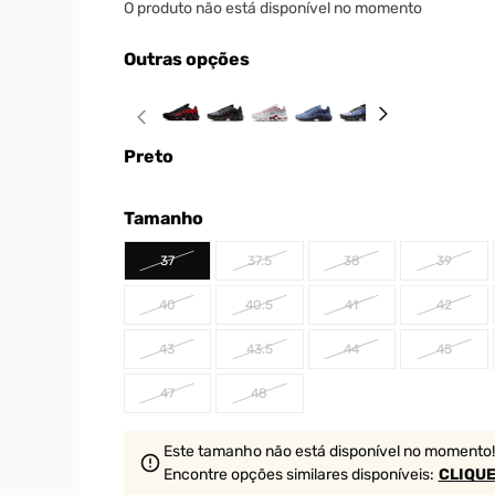
O produto não está disponível no momento
Outras opções
Preto
Tamanho
37
37.5
38
39
40
40.5
41
42
43
43.5
44
45
47
48
Este tamanho não está disponível no momento!
Encontre opções similares
disponíveis
:
CLIQUE