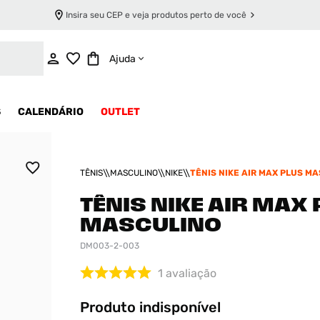
Insira seu CEP e veja produtos perto de você
INDISPONÍVEL
Ajuda
S
CALENDÁRIO
OUTLET
TÊNIS
MASCULINO
NIKE
TÊNIS NIKE AIR MAX PLUS M
TÊNIS NIKE AIR MAX
MASCULINO
DM003-2-003
1
avaliação
Produto indisponível