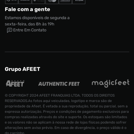
Fale com a gente
Estamos disponíveis de segunda a
sexta-feira, das 8h às 19h
Entre Em Contato
Grupo AFEET
© COPYRIGHT 2024 AFEET FRANQUIAS LTDA. TODOS OS DIREITOS
Tênis Vans Era Unissex
RESERVADOS.As fotos aqui veiculadas, logotipo e marca são de
R$ 299,99
propriedade da Afeet. É vetada a sua reprodução, total ou parcial, sem a
R$ 149,99
Tamanho:
39
expressa autorização. Preços e condições de pagamento exclusivos para
compras realizadas através do site e suporte. Os estoques são limitados
CONTINUAR COMPRANDO
e os valores não se aplicam à nossa rede de lojas físicas podendo sofrer
INDISPONÍVEL
alterações sem aviso prévio. Em caso de divergência, o preço válido é o
do carrinho.