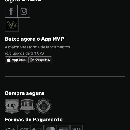
adidas Samba
Outlet
Tipos de entrega
Nossas lojas
Nike Air Max
Roupas
Formas de Pagamento
Termos de uso
adidas Adi2000
Acessórios
Solicite seus dados
Política de privacidade
adidas Campus
Marcas
Regulamento CRM/ CASHBACK
adidas Gazelle
Baixe agora o App MVP
Regulamento Cupom
Nike Shox
A maior plataforma de lançamentos
exclusivos de SNKRS
Compra segura
Formas de Pagamento