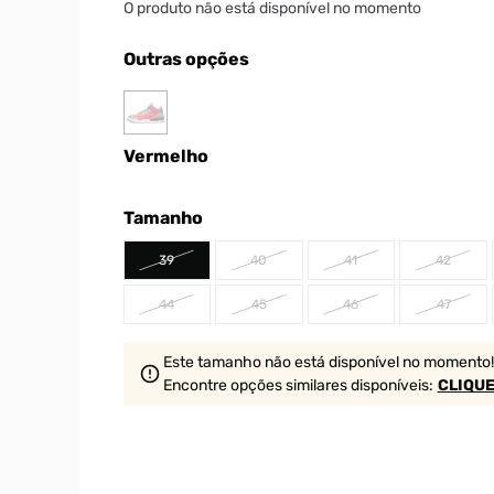
O produto não está disponível no momento
Outras opções
Vermelho
Tamanho
39
40
41
42
44
45
46
47
Este tamanho não está disponível no momento!
Encontre opções similares
disponíveis
:
CLIQUE