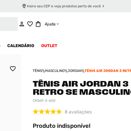
Insira seu CEP e veja produtos perto de você
INDISPONÍVEL
Ajuda
S
CALENDÁRIO
OUTLET
TÊNIS
MASCULINO
JORDAN
TÊNIS AIR JORDAN 3 RET
MASCULINO
TÊNIS AIR JORDAN 3
RETRO SE MASCULI
CK569-2-600
8
avaliações
Produto indisponível