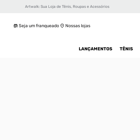
Artwalk: Sua Loja de Tênis, Roupas e Acessórios
Tênis Air Jordan 3 Retro SE Masculino
R$ 1299,99
Seja um franqueado
Nossas lojas
LANÇAMENTOS
TÊNIS