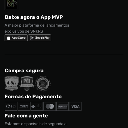
Solicite seus dados
Política de privacidade
adidas Campus
Marcas
Regulamento CRM/ CASHBACK
adidas Gazelle
Baixe agora o App MVP
Regulamento Cupom
Nike Shox
A maior plataforma de lançamentos
exclusivos de SNKRS
Compra segura
Formas de Pagamento
Fale com a gente
Estamos disponíveis de segunda a