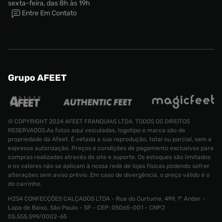
sexta-feira, das 8h às 19h
Entre Em Contato
Grupo AFEET
© COPYRIGHT 2024 AFEET FRANQUIAS LTDA. TODOS OS DIREITOS
RESERVADOS.As fotos aqui veiculadas, logotipo e marca são de
propriedade da Afeet. É vetada a sua reprodução, total ou parcial, sem a
expressa autorização. Preços e condições de pagamento exclusivos para
compras realizadas através do site e suporte. Os estoques são limitados
e os valores não se aplicam à nossa rede de lojas físicas podendo sofrer
alterações sem aviso prévio. Em caso de divergência, o preço válido é o
do carrinho.
H2S4 CONFECÇÕES CALÇADOS LTDA - Rua do Curtume, 499, 1° Andar -
Tênis Nike Lebron XVII Low Masculino
Lapa de Baixo, São Paulo - SP - CEP: 05065-001 - CNPJ
Tamanho:
R$ 749,99
05.555.599/0002-65