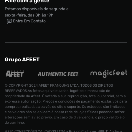
Fale com a gente
Estamos disponíveis de segunda a
sexta-feira, das 8h às 19h
Entre Em Contato
Grupo AFEET
© COPYRIGHT 2024 AFEET FRANQUIAS LTDA. TODOS OS DIREITOS
RESERVADOS.As fotos aqui veiculadas, logotipo e marca são de
propriedade da Afeet. É vetada a sua reprodução, total ou parcial, sem a
expressa autorização. Preços e condições de pagamento exclusivos para
compras realizadas através do site e suporte. Os estoques são limitados
e os valores não se aplicam à nossa rede de lojas físicas podendo sofrer
alterações sem aviso prévio. Em caso de divergência, o preço válido é o
do carrinho.
H2S4 CONFECÇÕES CALÇADOS LTDA - Rua do Curtume, 499, 1° Andar -