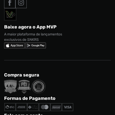
Nike Air Max
Roupas
Formas de Pagamento
Termos de uso
adidas Adi2000
Acessórios
Solicite seus dados
Política de privacidade
adidas Campus
Marcas
Regulamento CRM/ CASHBACK
adidas Gazelle
Baixe agora o App MVP
Regulamento Cupom
Nike Shox
A maior plataforma de lançamentos
exclusivos de SNKRS
Compra segura
Formas de Pagamento