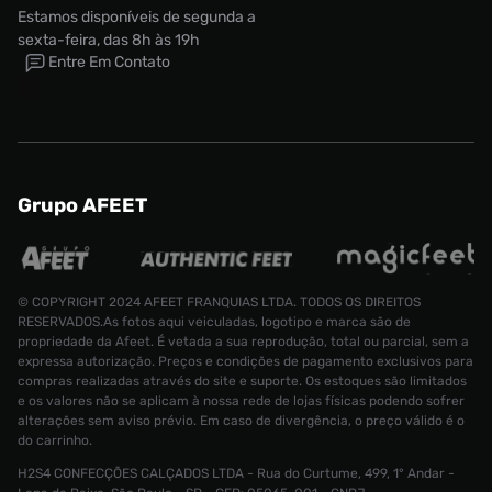
Estamos disponíveis de segunda a
sexta-feira, das 8h às 19h
Entre Em Contato
Grupo AFEET
© COPYRIGHT 2024 AFEET FRANQUIAS LTDA. TODOS OS DIREITOS
RESERVADOS.As fotos aqui veiculadas, logotipo e marca são de
propriedade da Afeet. É vetada a sua reprodução, total ou parcial, sem a
expressa autorização. Preços e condições de pagamento exclusivos para
compras realizadas através do site e suporte. Os estoques são limitados
e os valores não se aplicam à nossa rede de lojas físicas podendo sofrer
alterações sem aviso prévio. Em caso de divergência, o preço válido é o
do carrinho.
H2S4 CONFECÇÕES CALÇADOS LTDA - Rua do Curtume, 499, 1° Andar -
Tênis adidas Stan Smith Bonega Feminino