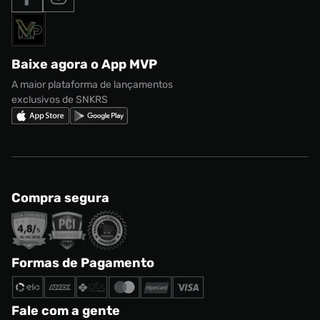
Formas de Pagamento
Termos de uso
adidas Adi2000
Acessórios
Solicite seus dados
Política de privacidade
adidas Campus
Marcas
Regulamento CRM/ CASHBACK
adidas Gazelle
Baixe agora o App MVP
Regulamento Cupom
Nike Shox
A maior plataforma de lançamentos
exclusivos de SNKRS
Compra segura
Formas de Pagamento
Fale com a gente