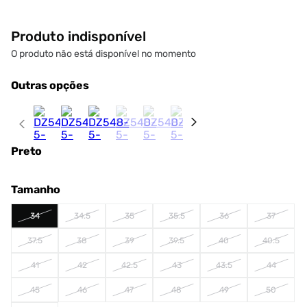
Produto indisponível
O produto não está disponível no momento
Outras opções
Preto
Tamanho
34
34.5
35
35.5
36
37
37.5
38
39
39.5
40
40.5
41
42
42.5
43
43.5
44
45
46
47
48
49
50