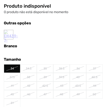
Produto indisponível
O produto não está disponível no momento
Outras opções
Branco
Tamanho
34
34.5
35
35.5
36
37
37.5
38
39
39.5
40
40.5
41
42
42.5
43
43.5
44
45
46
47
48
49
50
51