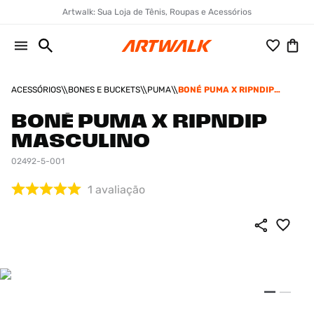
Artwalk: Sua Loja de Tênis, Roupas e Acessórios
ACESSÓRIOS
BONES E BUCKETS
PUMA
BONÉ PUMA X RIPNDIP
MASCULINO
BONÉ PUMA X RIPNDIP
MASCULINO
02492-5-001
1
avaliação