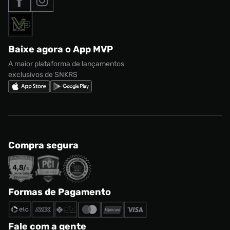
Formas de Pagamento
Termos de uso
adidas Adi2000
Acessórios
Solicite seus dados
Política de privacidade
adidas Campus
Marcas
Regulamento CRM/ CASHBACK
adidas Gazelle
Baixe agora o App MVP
Regulamento Cupom
Nike Shox
A maior plataforma de lançamentos
exclusivos de SNKRS
Compra segura
Formas de Pagamento
Fale com a gente