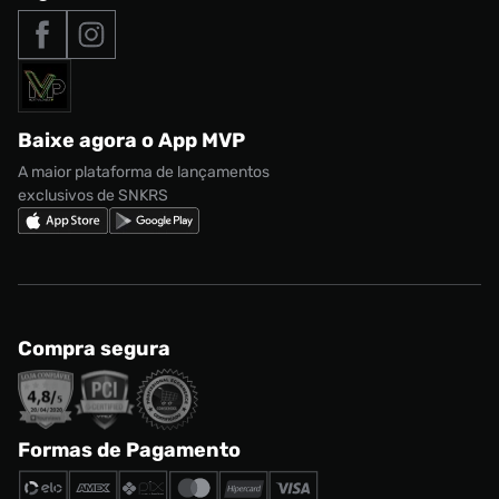
Tipos de entrega
Nossas lojas
Nike Air Max
Roupas
Formas de Pagamento
Termos de uso
adidas Adi2000
Acessórios
Solicite seus dados
Política de privacidade
adidas Campus
Marcas
Regulamento CRM/ CASHBACK
adidas Gazelle
Baixe agora o App MVP
Regulamento Cupom
Nike Shox
A maior plataforma de lançamentos
exclusivos de SNKRS
Compra segura
Formas de Pagamento