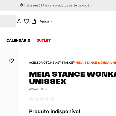
Insira seu CEP e veja produtos perto de você
INDISPONÍVEL
Ajuda
S
CALENDÁRIO
OUTLET
ACESSÓRIOS
MEIAS
STANCE
MEIA STANCE WONKA UN
MEIA STANCE WONK
UNISSEX
A24WO-N-200
Produto indisponível