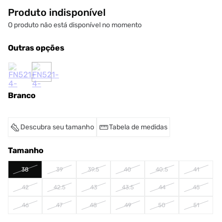
Produto indisponível
O produto não está disponível no momento
Outras opções
Branco
Descubra seu tamanho
Tabela de medidas
Tamanho
38
39
39.5
40
40.5
41
42
42.5
43
43.5
44
45
46
47
48
49
50
51