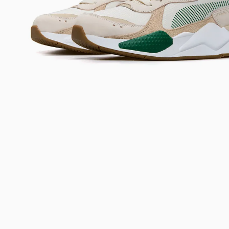
Bem-Vindo à artwalk
Para ter uma melhor experiência de compra, insira seu CEP
e veja a seleção de produtos disponíveis para sua região