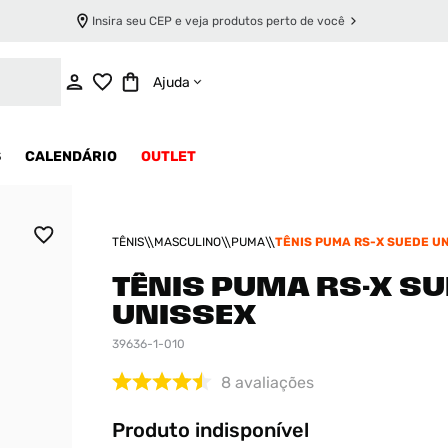
Insira seu CEP e veja produtos perto de você
INDISPONÍVEL
Ajuda
S
CALENDÁRIO
OUTLET
TÊNIS
MASCULINO
PUMA
TÊNIS PUMA RS-X SUEDE U
TÊNIS PUMA RS-X S
UNISSEX
39636-1-010
8
avaliações
Produto indisponível