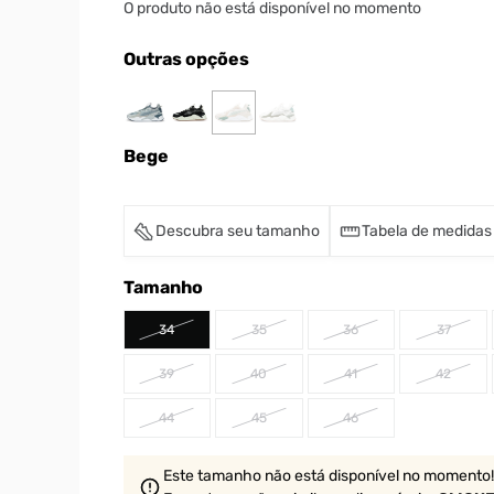
O produto não está disponível no momento
Outras opções
Bege
Descubra seu tamanho
Tabela de medidas
Tamanho
34
35
36
37
39
40
41
42
44
45
46
Este tamanho não está disponível no momento!