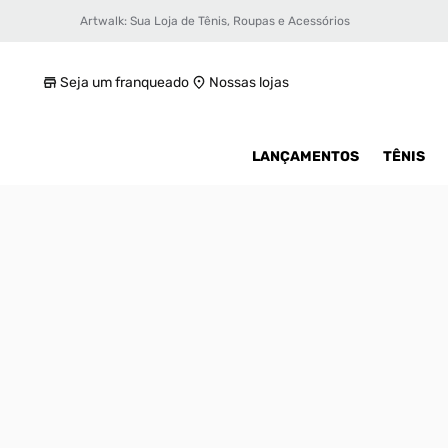
Artwalk: Sua Loja de Tênis, Roupas e Acessórios
Tênis Puma RS-X Suede Unissex
R$ 650
Seja um franqueado
Nossas lojas
LANÇAMENTOS
TÊNIS