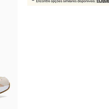
Encontre opções similares
disponíveis
:
CLIQUE