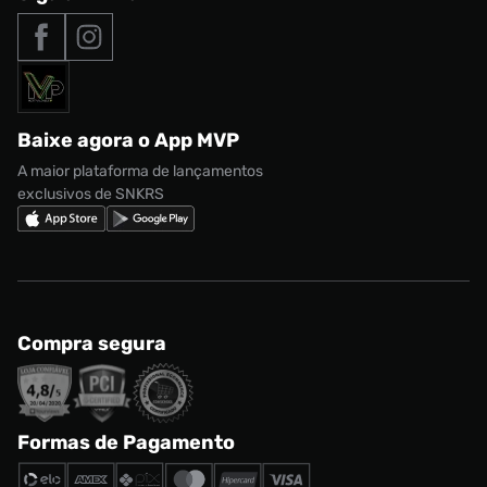
Tipos de entrega
Nossas lojas
Nike Air Max
Roupas
Formas de Pagamento
Termos de uso
adidas Adi2000
Acessórios
Solicite seus dados
Política de privacidade
adidas Campus
Marcas
Regulamento CRM/ CASHBACK
adidas Gazelle
Baixe agora o App MVP
Regulamento Cupom
Nike Shox
A maior plataforma de lançamentos
exclusivos de SNKRS
Compra segura
Formas de Pagamento