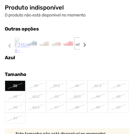
Produto indisponível
O produto não está disponível no momento
Outras opções
Azul
Tamanho
38
39
39.5
40
40.5
41
42
42.5
43
43.5
44
45
46
46.5
47
48
49
50
51
Este tamanho não está disponível no momento!