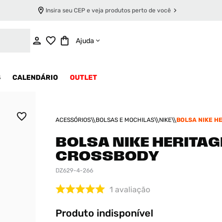
Insira seu CEP e veja produtos perto de você
INDISPONÍVEL
Ajuda
S
CALENDÁRIO
OUTLET
ACESSÓRIOS
BOLSAS E MOCHILAS
NIKE
BOLSA NIKE H
CROSSBODY
BOLSA NIKE HERITAG
CROSSBODY
DZ629-4-266
1
avaliação
Produto indisponível