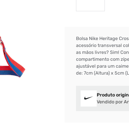
Bolsa Nike Heritage Cro
acessório transversal co
as mãos livres? Sim! Con
compartimento com zíper
ajustável para um caim
de: 7cm (Altura) x 5cm (
Produto origin
Vendido por Ar
Bem-Vindo à artwalk
Para ter uma melhor experiência de compra, insira seu CEP
e veja a seleção de produtos disponíveis para sua região