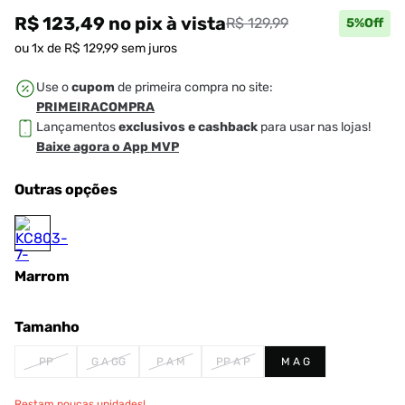
R$ 123,49
no pix
à vista
R$ 129,99
5
%Off
ou
1
x de
R$
129
,
99
sem juros
Use o
cupom
de primeira compra no site:
PRIMEIRACOMPRA
Lançamentos
exclusivos e cashback
para usar nas lojas!
Baixe agora o App MVP
Outras opções
Marrom
Tamanho
PP
G A GG
P A M
PP A P
M A G
Restam poucas unidades!