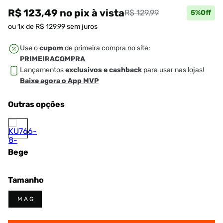
R$ 123,49
no pix
à vista
R$ 129,99
5
%Off
ou
1
x de
R$
129
,
99
sem juros
Use o
cupom
de primeira compra no site:
PRIMEIRACOMPRA
Lançamentos
exclusivos e cashback
para usar nas lojas!
Baixe agora o App MVP
Outras opções
Bege
Tamanho
M A G