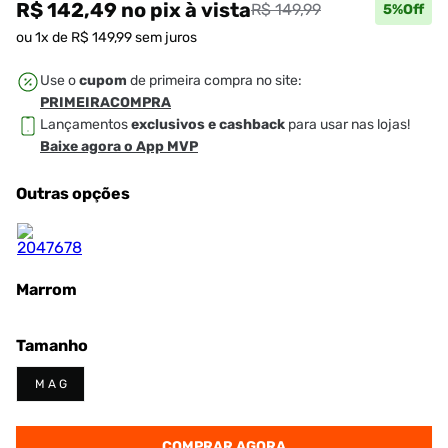
R$ 142,49
no pix
à vista
R$ 149,99
5
%Off
ou
1
x de
R$
149
,
99
sem juros
Use o
cupom
de primeira compra no site:
PRIMEIRACOMPRA
Lançamentos
exclusivos e cashback
para usar nas lojas!
Baixe agora o App MVP
Outras opções
Marrom
Tamanho
M A G
COMPRAR AGORA