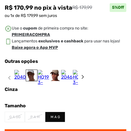
R$ 170,99
no pix
à vista
R$ 179,99
5
%Off
ou
1
x de
R$
179
,
99
sem juros
Use o
cupom
de primeira compra no site:
PRIMEIRACOMPRA
Lançamentos
exclusivos e cashback
para usar nas lojas!
Baixe agora o App MVP
Outras opções
Cinza
Tamanho
G A GG
P A M
M A G