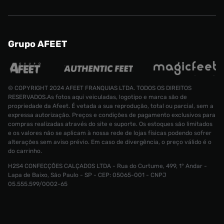
Grupo AFEET
© COPYRIGHT 2024 AFEET FRANQUIAS LTDA. TODOS OS DIREITOS
RESERVADOS.As fotos aqui veiculadas, logotipo e marca são de
propriedade da Afeet. É vetada a sua reprodução, total ou parcial, sem a
expressa autorização. Preços e condições de pagamento exclusivos para
compras realizadas através do site e suporte. Os estoques são limitados
e os valores não se aplicam à nossa rede de lojas físicas podendo sofrer
alterações sem aviso prévio. Em caso de divergência, o preço válido é o
do carrinho.
Boné Jordan Club Unstructured Unissex
H2S4 CONFECÇÕES CALÇADOS LTDA - Rua do Curtume, 499, 1° Andar -
Tamanho:
Lapa de Baixo, São Paulo - SP - CEP: 05065-001 - CNPJ
M a
05.555.599/0002-65
R$ 179,99
G
CONTINUAR COMPRANDO
ADICIONAR AO CARRINHO