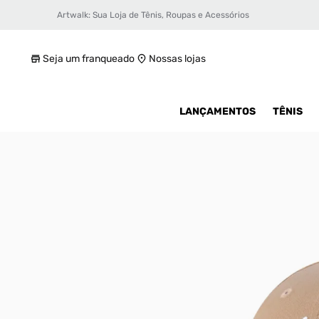
Artwalk: Sua Loja de Tênis, Roupas e Acessórios
Boné New Era New York Yankees Unissex
R$ 229,99
Seja um franqueado
Nossas lojas
LANÇAMENTOS
TÊNIS