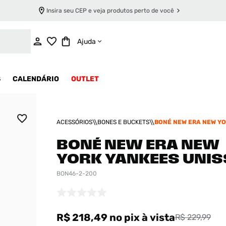
Insira seu CEP e veja produtos perto de você
ADICIONAR AO CARRINHO
Ajuda
S
CALENDÁRIO
OUTLET
ACESSÓRIOS
BONES E BUCKETS
BONÉ NEW ERA NEW Y
UNISSEX
BONÉ NEW ERA NEW
YORK YANKEES UNIS
BON46-2-200
R$ 218,49
no pix
à vista
R$ 229,99