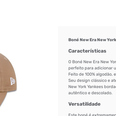
DIGITE SEU CEP
BUSCAR
Boné New Era New York
Características
O Boné New Era New York
perfeito para adicionar 
Feito de 100% algodão, e
Seu design clássico e at
New York Yankees bordad
autêntico e descolado.
Versatilidade
Este boné é extremamen