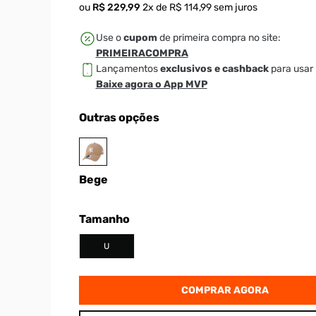
ou
R$
229
,
99
2
x de
R$
114
,
99
sem juros
Use o
cupom
de primeira compra no site:
PRIMEIRACOMPRA
Lançamentos
exclusivos e cashback
para usar 
Baixe agora o App MVP
Outras opções
Bege
Tamanho
U
COMPRAR AGORA