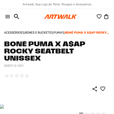
Artwalk: Sua Loja de Tênis, Roupas e Acessórios
ACESSÓRIOS
BONES E BUCKETS
PUMA
BONÉ PUMA X A$AP ROCKY
SEATBELT UNISSEX
BONÉ PUMA X A$AP
ROCKY SEATBELT
UNISSEX
05501-0-001