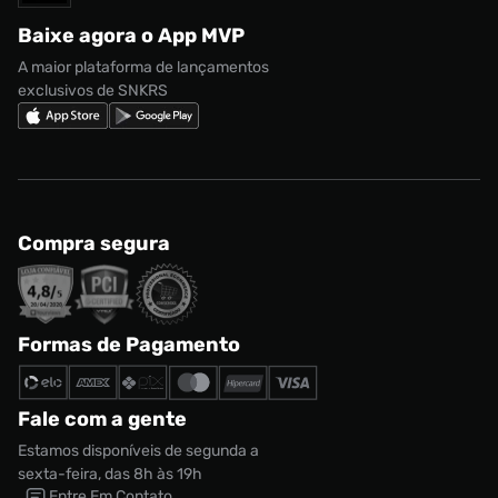
Regulamento CRM/ CASHBACK
adidas Gazelle
Baixe agora o App MVP
Regulamento Cupom
Nike Shox
A maior plataforma de lançamentos
exclusivos de SNKRS
Compra segura
Formas de Pagamento
Fale com a gente
Estamos disponíveis de segunda a
sexta-feira, das 8h às 19h
Entre Em Contato