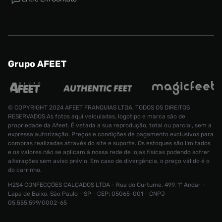
Grupo AFEET
© COPYRIGHT 2024 AFEET FRANQUIAS LTDA. TODOS OS DIREITOS
RESERVADOS.As fotos aqui veiculadas, logotipo e marca são de
propriedade da Afeet. É vetada a sua reprodução, total ou parcial, sem a
expressa autorização. Preços e condições de pagamento exclusivos para
compras realizadas através do site e suporte. Os estoques são limitados
e os valores não se aplicam à nossa rede de lojas físicas podendo sofrer
alterações sem aviso prévio. Em caso de divergência, o preço válido é o
do carrinho.
H2S4 CONFECÇÕES CALÇADOS LTDA - Rua do Curtume, 499, 1° Andar -
Boné Puma X A$AP Rocky Seatbelt Unissex
Lapa de Baixo, São Paulo - SP - CEP: 05065-001 - CNPJ
Tamanho:
R$ 499,99
05.555.599/0002-65
R$ 299,99
U