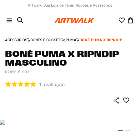
Artwalk: Sua Loja de Tênis, Roupas e Acessórios
ACESSÓRIOS
BONES E BUCKETS
PUMA
BONÉ PUMA X RIPNDIP
MASCULINO
BONÉ PUMA X RIPNDIP
MASCULINO
02492-5-001
1
avaliação