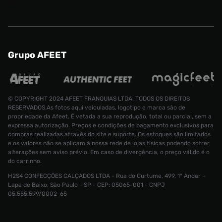
Grupo AFEET
© COPYRIGHT 2024 AFEET FRANQUIAS LTDA. TODOS OS DIREITOS
RESERVADOS.As fotos aqui veiculadas, logotipo e marca são de
propriedade da Afeet. É vetada a sua reprodução, total ou parcial, sem a
expressa autorização. Preços e condições de pagamento exclusivos para
compras realizadas através do site e suporte. Os estoques são limitados
e os valores não se aplicam à nossa rede de lojas físicas podendo sofrer
alterações sem aviso prévio. Em caso de divergência, o preço válido é o
do carrinho.
H2S4 CONFECÇÕES CALÇADOS LTDA - Rua do Curtume, 499, 1° Andar -
Lapa de Baixo, São Paulo - SP - CEP: 05065-001 - CNPJ
Calça adidas 3S Feminina
R$ 449,99
05.555.599/0002-65
R$ 159,99
Tamanho:
PPP