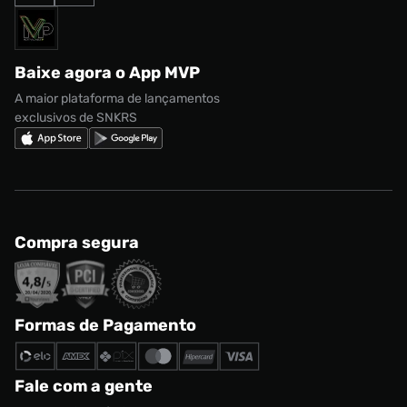
Formas de Pagamento
Termos de uso
adidas Adi2000
Acessórios
Solicite seus dados
Política de privacidade
adidas Campus
Marcas
Regulamento CRM/ CASHBACK
adidas Gazelle
Baixe agora o App MVP
Regulamento Cupom
Nike Shox
A maior plataforma de lançamentos
exclusivos de SNKRS
Compra segura
Formas de Pagamento
Fale com a gente