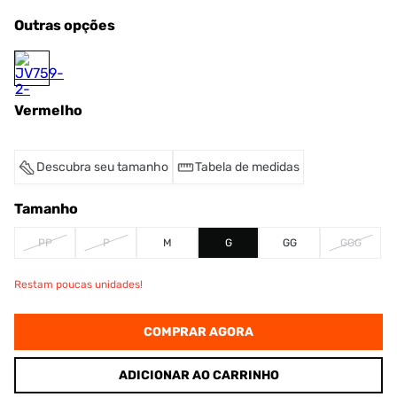
Outras opções
Vermelho
Descubra seu tamanho
Tabela de medidas
Tamanho
PP
P
M
G
GG
GGG
Restam poucas unidades!
COMPRAR AGORA
ADICIONAR AO CARRINHO