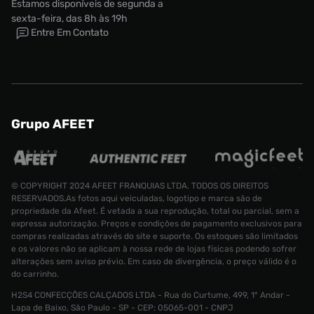
Estamos disponíveis de segunda a
sexta-feira, das 8h às 19h
Entre Em Contato
Grupo AFEET
© COPYRIGHT 2024 AFEET FRANQUIAS LTDA. TODOS OS DIREITOS
RESERVADOS.As fotos aqui veiculadas, logotipo e marca são de
propriedade da Afeet. É vetada a sua reprodução, total ou parcial, sem a
expressa autorização. Preços e condições de pagamento exclusivos para
compras realizadas através do site e suporte. Os estoques são limitados
e os valores não se aplicam à nossa rede de lojas físicas podendo sofrer
alterações sem aviso prévio. Em caso de divergência, o preço válido é o
do carrinho.
H2S4 CONFECÇÕES CALÇADOS LTDA - Rua do Curtume, 499, 1° Andar -
Calça adidas Premium Originals Masculina
Lapa de Baixo, São Paulo - SP - CEP: 05065-001 - CNPJ