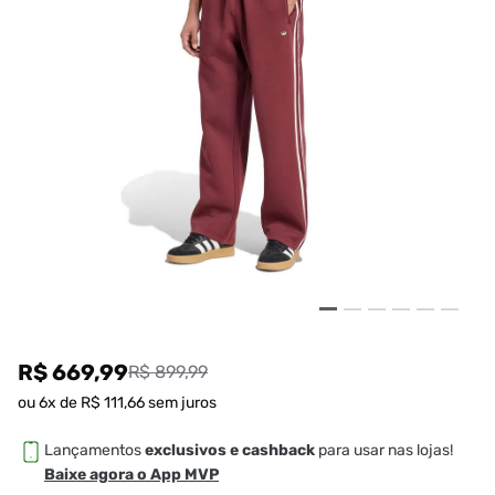
R$ 669,99
R$ 899,99
ou
6
x de
R$
111
,
66
sem juros
Lançamentos
exclusivos e cashback
para usar nas lojas!
Baixe agora o App MVP