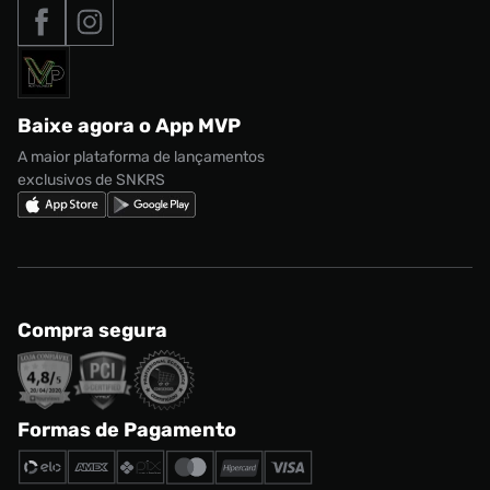
Tipos de entrega
Nossas lojas
Nike Air Max
Roupas
Formas de Pagamento
Termos de uso
adidas Adi2000
Acessórios
Solicite seus dados
Política de privacidade
adidas Campus
Marcas
Regulamento CRM/ CASHBACK
adidas Gazelle
Baixe agora o App MVP
Regulamento Cupom
Nike Shox
A maior plataforma de lançamentos
exclusivos de SNKRS
Compra segura
Formas de Pagamento