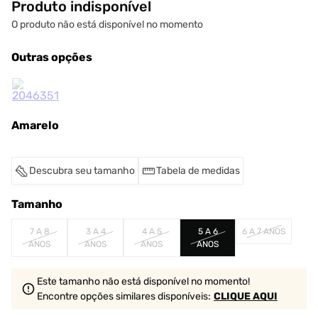
Produto indisponível
O produto não está disponível no momento
Outras opções
Amarelo
Descubra seu tamanho
Tabela de medidas
Tamanho
7 A 8
3 A 4
4 A 5
5 A 6
6 A 7 ANOS
ANOS
ANOS
ANOS
ANOS
Este tamanho não está disponível no momento!
Encontre opções similares
disponíveis
:
CLIQUE AQUI