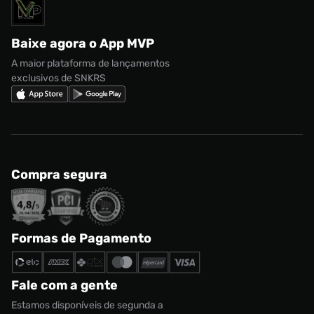
Solicite seus dados
Política de privacidade
adidas Campus
Marcas
Regulamento CRM/ CASHBACK
adidas Gazelle
Baixe agora o App MVP
Regulamento Cupom
Nike Shox
A maior plataforma de lançamentos
exclusivos de SNKRS
Compra segura
Formas de Pagamento
Fale com a gente
Estamos disponíveis de segunda a