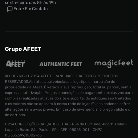
sexta-feira, das 8h às 19h
Entre Em Contato
Grupo AFEET
© COPYRIGHT 2024 AFEET FRANQUIAS LTDA. TODOS OS DIREITOS
RESERVADOS.As fotos aqui veiculadas, logotipo e marca são de
propriedade da Afeet. É vetada a sua reprodução, total ou parcial, sem a
expressa autorização. Preços e condições de pagamento exclusivos para
compras realizadas através do site e suporte. Os estoques são limitados
e os valores não se aplicam à nossa rede de lojas físicas podendo sofrer
alterações sem aviso prévio. Em caso de divergência, o preço válido é o
do carrinho.
H2S4 CONFECÇÕES CALÇADOS LTDA - Rua do Curtume, 499, 1° Andar -
Lapa de Baixo, São Paulo - SP - CEP: 05065-001 - CNPJ
Camisa adidas Polo Feminina
R$ 279,99
05.555.599/0002-65