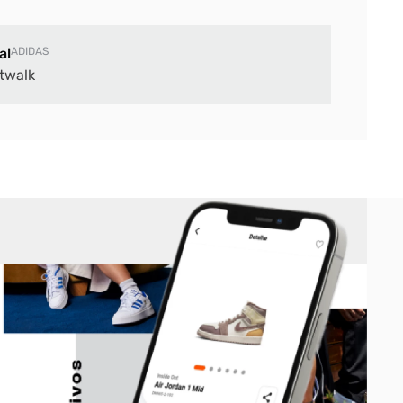
al
ADIDAS
twalk