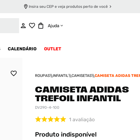
Insira seu CEP e veja produtos perto de você
INDISPONÍVEL
Ajuda
S
CALENDÁRIO
OUTLET
ROUPAS
INFANTIL
CAMISETAS
CAMISETA ADIDAS TRE
INFANTIL
CAMISETA ADIDAS
TREFOIL INFANTIL
DV290-4-100
1
avaliação
Produto indisponível