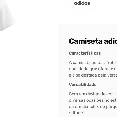
Camiseta adid
Bem-Vindo à artwalk
Características
Para ter uma melhor experiência de compra, insira seu CEP
A camiseta adidas Trefoil
e veja a seleção de produtos disponíveis para sua região
qualidade que oferece du
ela se destaca pela vers
DIGITE SEU CEP
Versatilidade
BUSCAR
Com um design descolado
diversas ocasiões no est
ou um dia relax no parqu
atitude.