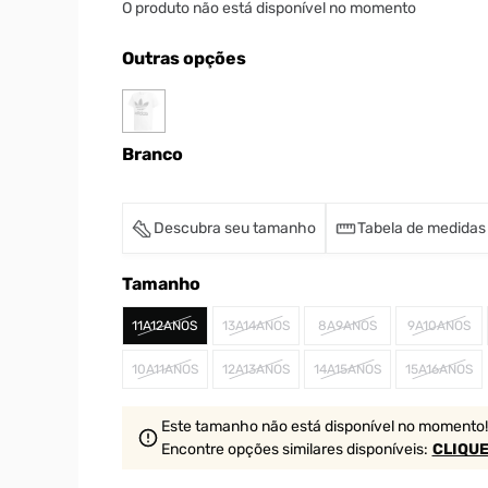
O produto não está disponível no momento
Outras opções
Branco
Descubra seu tamanho
Tabela de medidas
Tamanho
11A12ANOS
13A14ANOS
8A9ANOS
9A10ANOS
10A11ANOS
12A13ANOS
14A15ANOS
15A16ANOS
Este tamanho não está disponível no momento!
Encontre opções similares
disponíveis
:
CLIQUE