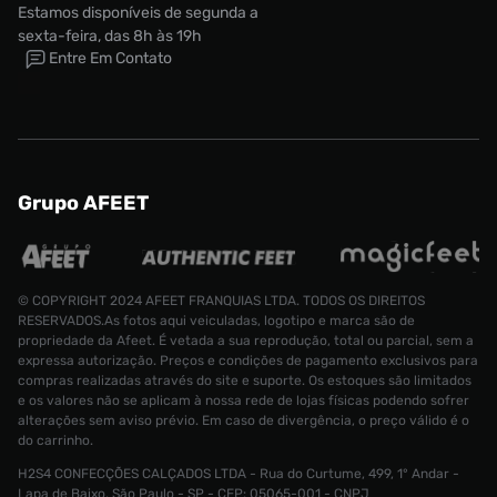
Estamos disponíveis de segunda a
sexta-feira, das 8h às 19h
Entre Em Contato
Grupo AFEET
© COPYRIGHT 2024 AFEET FRANQUIAS LTDA. TODOS OS DIREITOS
RESERVADOS.As fotos aqui veiculadas, logotipo e marca são de
propriedade da Afeet. É vetada a sua reprodução, total ou parcial, sem a
expressa autorização. Preços e condições de pagamento exclusivos para
compras realizadas através do site e suporte. Os estoques são limitados
e os valores não se aplicam à nossa rede de lojas físicas podendo sofrer
alterações sem aviso prévio. Em caso de divergência, o preço válido é o
do carrinho.
H2S4 CONFECÇÕES CALÇADOS LTDA - Rua do Curtume, 499, 1° Andar -
Camiseta Jordan Varsity Split Infantil
Lapa de Baixo, São Paulo - SP - CEP: 05065-001 - CNPJ