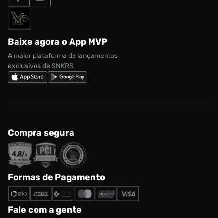
Formas de Pagamento
Termos de uso
adidas Adi2000
Acessórios
Solicite seus dados
Política de privacidade
adidas Campus
Marcas
Regulamento CRM/ CASHBACK
adidas Gazelle
Baixe agora o App MVP
Regulamento Cupom
Nike Shox
A maior plataforma de lançamentos
exclusivos de SNKRS
Compra segura
Formas de Pagamento
Fale com a gente