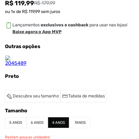
R$ 119,99
R$ 179,99
ou
1
x de
R$
119
,
99
sem juros
Lançamentos
exclusivos e cashback
para usar nas lojas!
Baixe agora o App MVP
Outras opções
Preto
Descubra seu tamanho
Tabela de medidas
Tamanho
5 ANOS
6 ANOS
4 ANOS
7ANOS
Restam poucas unidades!