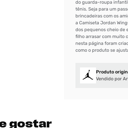
do guarda-roupa infantil
tênis. Seja para um pas
DIGITE SEU CEP
brincadeiras com os ami
BUSCAR
a Camiseta Jordan Wings 
dos pequenos cheio de es
filho arrasar com muito 
nesta página foram criad
como o produto se ajust
Produto origin
Vendido por Ar
e gostar