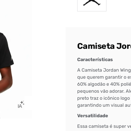
Camiseta Jord
Características
A Camiseta Jordan Wings
que querem garantir o es
60% algodão e 40% polié
pequenos vão adorar. Al
preto traz o icônico log
garantindo um visual au
Bem-Vindo à artwalk
Versatilidade
Para ter uma melhor experiência de compra, insira seu CEP
Essa camiseta é super v
e veja a seleção de produtos disponíveis para sua região