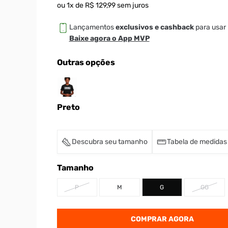
ou
1
x de
R$
129
,
99
sem juros
Lançamentos
exclusivos e cashback
para usar 
Baixe agora o App MVP
Outras opções
Preto
Descubra seu tamanho
Tabela de medidas
Tamanho
P
M
G
GG
COMPRAR AGORA