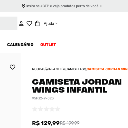
Insira seu CEP e veja produtos perto de você
ADICIONAR AO CARRINHO
Ajuda
S
CALENDÁRIO
OUTLET
ROUPAS
INFANTIL
CAMISETAS
CAMISETA JORDAN WIN
CAMISETA JORDAN
WINGS INFANTIL
95F32-9-023
R$ 129,99
R$ 199,99