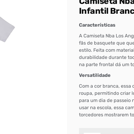
Camiseta Nba
Infantil Bran
Características
A Camiseta Nba Los Ange
fãs de basquete que que
estilo. Feita com materia
durabilidade durante to
na parte frontal dá um t
Versatilidade
Com a cor branca, essa 
roupa, permitindo criar 
para um dia de passeio 
usar na escola, essa ca
Bem-Vindo à artwalk
torcedores mostrarem to
Para ter uma melhor experiência de compra, insira seu CEP
e veja a seleção de produtos disponíveis para sua região