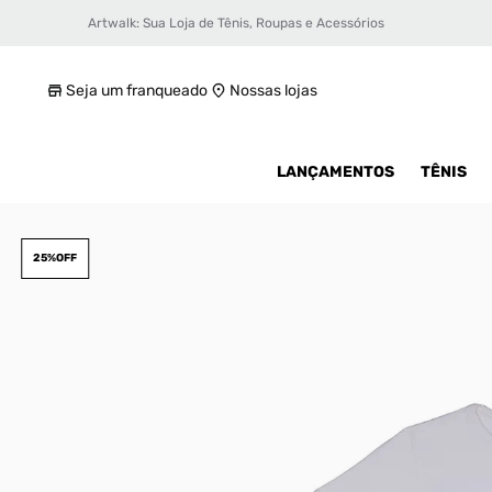
Artwalk: Sua Loja de Tênis, Roupas e Acessórios
Camiseta Nba Los Angeles Lakers Infantil
R$ 89,99
Seja um franqueado
Nossas lojas
LANÇAMENTOS
TÊNIS
25%
OFF