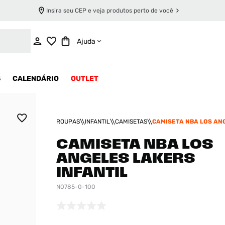
Insira seu CEP e veja produtos perto de você
ADICIONAR AO CARRINHO
Ajuda
S
CALENDÁRIO
OUTLET
ROUPAS
INFANTIL
CAMISETAS
CAMISETA NBA LOS AN
LAKERS INFANTIL
CAMISETA NBA LOS
ANGELES LAKERS
INFANTIL
N0785-0-100