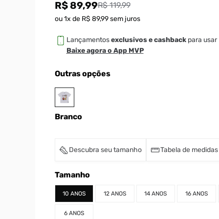
R$ 89,99
R$ 119,99
ou
1
x de
R$
89
,
99
sem juros
Lançamentos
exclusivos e cashback
para usar 
Baixe agora o App MVP
Outras opções
Branco
Descubra seu tamanho
Tabela de medidas
Tamanho
10 ANOS
12 ANOS
14 ANOS
16 ANOS
6 ANOS